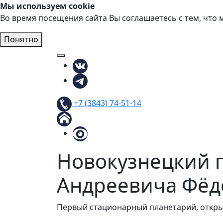
Мы используем cookie
Во время посещения сайта Вы соглашаетесь с тем, чт
Понятно
Мы в ВКонтакте
Мы в Телеграм
Наш телефон
+7 (3843) 74-51-14
На главную страницу
Версия для слабовидящих
Новокузнецкий 
Андреевича Фёд
Первый стационарный планетарий, откры