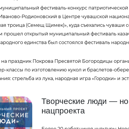
униципальный фестиваль-конкурс патриотической 
ке Иваново-Родионовский в Центре чувашской национ
ая троица (Семещ Щимек)», куда съехались чуваши со
им прошел открытый муниципальный фестиваль каза
народного единства был состоялся фестиваль народ
ы на праздник Покрова Пресвятой Богородицы орга
тер-классы по изготовлению кукол и браслетов-обере
я: стрельба из лука, народная игра «Городки» и эс
Творческие люди — но
нацпроекта
Более 20 работников культуры Но