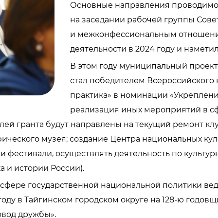
Основные направления проводимо
на заседании рабочей группы Сов
и межконфессиональным отношения
деятельности в 2024 году и намети
В этом году муниципальный проект
стал победителем Всероссийского
практика» в номинации «Укреплени
реализация иных мероприятий в с
лей гранта будут направлены на текущий ремонт кл
ического музея; создание Центра национальных куль
 фестивали, осуществлять деятельность по культур
а и истории России).
в сфере государственной национальной политики вед
 году в Тайгинском городском округе на 128-ю годов
овод дружбы».