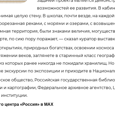
Задачей проекта является демонст
возможностей ее развития. В каби
имая целую стену. В школах, почти везде, на каждой 
рорезанная реками, с морями и озерами, с возвыш
мная территория, были знаками величия, могущест
рте, по сию пору поражает, — сказал куратор выста
 открытиях, природных богатствах, освоении космоса
тяжении веков, заглянете в старинный класс геогра
з которых ранее никогда не покидали хранилищ. Но
е экскурсии по экспозиции и приходите в Национал
ское общество, Российская государственная библио
и и картографии, Федеральное архивное агентство,
 институции.
о центра «Россия» в MAX